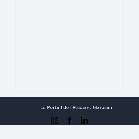
Le Portail de l'Etudiant Marocain
Articles
Annuaire
Stages
Contact