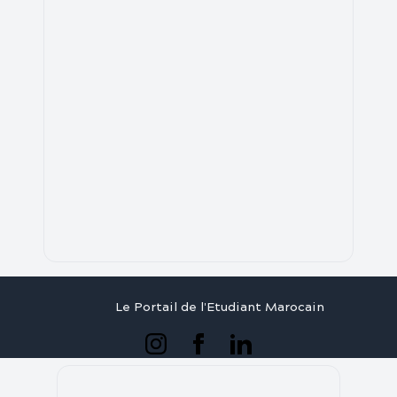
Le Portail de l'Etudiant Marocain
Articles
Annuaire
Stages
Contact