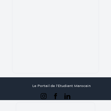
Le Portail de l'Etudiant Marocain
Articles
Annuaire
Stages
Contact