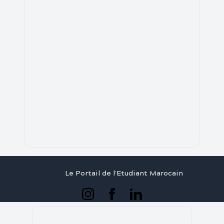
Le Portail de l'Etudiant Marocain
Articles
Annuaire
Stages
Contact