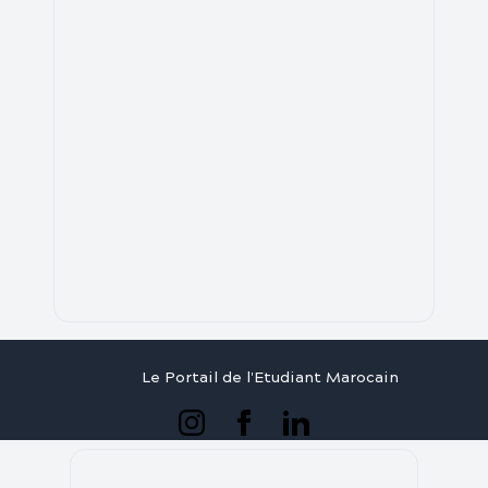
Le Portail de l'Etudiant Marocain
Articles
Annuaire
Stages
Contact