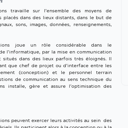
er
ions travaille sur l’ensemble des moyens de
 placés dans des lieux distants, dans le but de
gnaux, sons, images, données, renseignements,
ations joue un rôle considérable dans le
e l’informatique, par la mise en communication
t situés dans des lieux parfois très éloignés. Il
ant que chef de projet ou d’interface entre les
ement (conception) et le personnel terrain
uestions de communication au sens technique du
ms installe, gère et assure l’optimisation des
l
ons peuvent exercer leurs activités au sein des
iels. Ils participent alors à la conception ou à la