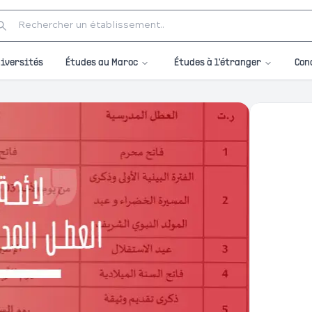
Études au Maroc
Études à l'étranger
iversités
Con