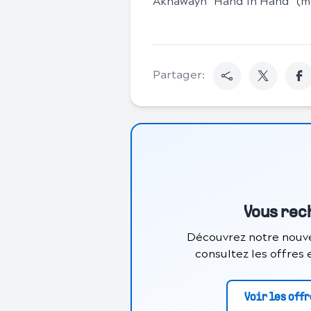
Akhawayn "Hand in Hand" (ma
Partager:
Vous rec
Découvrez notre nouve
consultez les offres
Voir les off