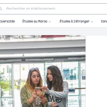
Études au Maroc
Études à l'étranger
iversités
Con