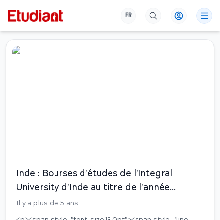
FR
Bourse
Inde : Bourses d’études de l’Integral
University d’Inde au titre de l’année
universitaire 2021-2022
Il y a plus de 5 ans
<p><span style="font-size:13.0pt"><span style="line-