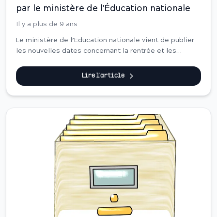
par le ministère de l'Éducation nationale
Il y a plus de 9 ans
Le ministère de l’Education nationale vient de publier
les nouvelles dates concernant la rentrée et les
vacances scolaires 2015-2016. Ce changement a pour
objectif de promouvoir le tourisme interne, é...
Lire l'article
Actualité