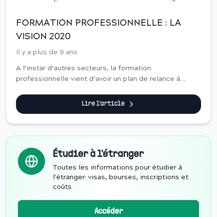
FORMATION PROFESSIONNELLE : LA
VISION 2020
Il y a plus de 9 ans
A l’instar d’autres secteurs, la formation
professionnelle vient d’avoir un plan de relance à
l’horizon 2020. Il s’agit d’une nouvelle stratégie initiée
par le ministère de l’emploi et qui vise à donn...
Lire l'article
Étudier à l'étranger
Toutes les informations pour étudier à
l'étranger: visas, bourses, inscriptions et
coûts
Accéder