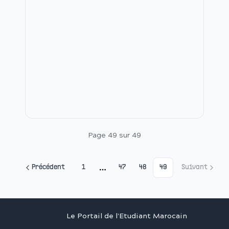
href="/uploads/ckeditor/attachments/507/4_Application_Fo
</p> <p>&nbsp;</p>
Page
49
sur
49
Précédent
1
47
48
49
Suivant
More pages
Le Portail de l'Etudiant Marocain