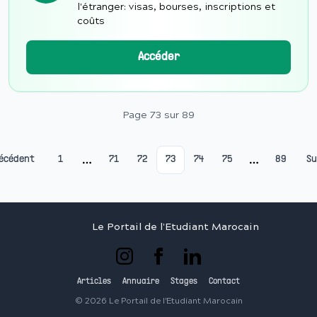
l'étranger: visas, bourses, inscriptions et
coûts
Accéder
Page
73
sur
89
écédent
1
71
72
73
74
75
89
Su
More pages
More page
Le Portail de l'Etudiant Marocain
Articles
Annuaire
Stages
Contact
©
2026
Le Portail de l'Etudiant Marocain