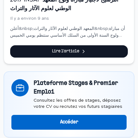
2017 INSAP الترشيح لاجتياز مباراة ولوج المعهد
الوطني لعلوم الآثار والتراث
Il y a environ 9 ans
أعلن&nbsp;المعهد الوطني لعلوم الآثار والتراث&nbsp;أن مباراة
ولوج السنة الأولى من السلك الأساسي ستنظم يومي الخميس
والجمعة 07 و08 شتنبر 2017،&nbsp;وبذلك فعلى جميع الراغبين
في اجتياز المباراة إيداع أو إر...
Lire l'article
Plateforme Stages & Premier
Emploi
Consultez les offres de stages, déposez
votre CV ou recrutez vos futurs stagiaires
Accéder