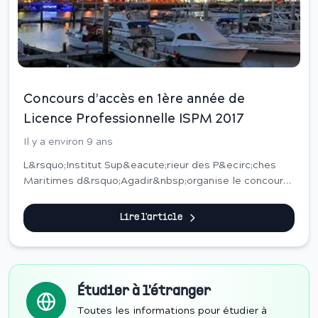
Concours d’accès en 1ère année de
Licence Professionnelle ISPM 2017
Il y a environ 9 ans
L&rsquo;Institut Sup&eacute;rieur des P&ecirc;ches
Maritimes d&rsquo;Agadir&nbsp;organise le concours
d&rsquo;acc&egrave;s en premi&egrave;re
ann&eacute;e du cycle&nbsp;licence
Lire l'article
professionnelle&nbsp;po...
Étudier à l'étranger
Toutes les informations pour étudier à