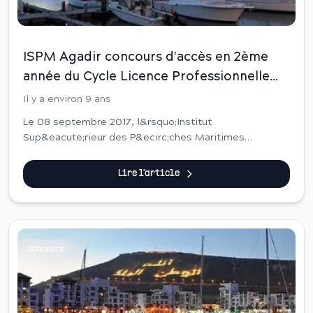
ISPM Agadir concours d’accès en 2ème
année du Cycle Licence Professionnelle
2017
Il y a environ 9 ans
Le 08 septembre 2017, l&rsquo;Institut
Sup&eacute;rieur des P&ecirc;ches Maritimes
d&rsquo;Agadir&nbsp;organisera le concours
d&rsquo;acc&egrave;s en
Lire l'article
2&egrave;me&nbsp;ann&eacute;e du
cycle&nbsp;licenc...
Concours