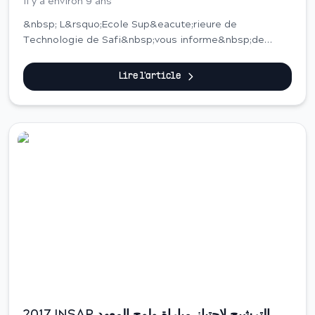
Il y a environ 9 ans
&nbsp; L&rsquo;Ecole Sup&eacute;rieure de
Technologie de Safi&nbsp;vous informe&nbsp;de
l&rsquo;ouverture pr&eacute;-inscriptions&nbsp;en
ligne en premi&egrave;re
Lire l'article
ann&eacute;e&nbsp;DUT&nbsp;pour l&...
Concours