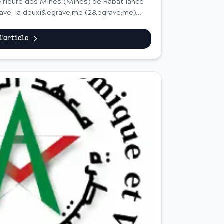
;rieure des Mines (Mines) de Rabat lance
ave; la deuxi&egrave;me (2&egrave;me)
&eacute;ats titul...
 l'article