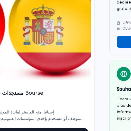
dédiée
gratui
Offr
CVth
Souha
مستجدات منح الماستر بإسبانيا منح بكندا 2017 Bourse
Découv
plus d
informa
inscrip
&ndash; حاصل على الشهادة الجامعية المؤهلة لمتابعة ال...