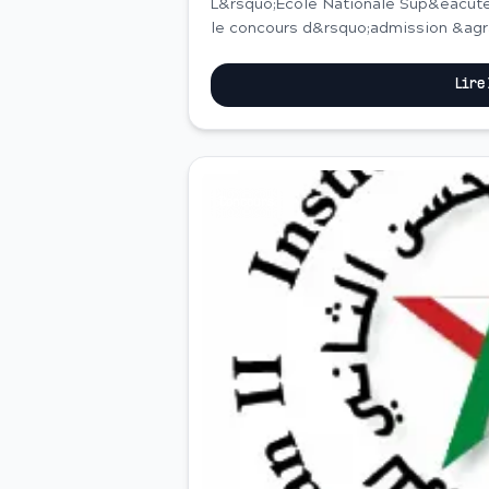
L&rsquo;Ecole Nationale Sup&eacute
le concours d&rsquo;admission &agr
ann&eacute;e destin&eacute; aux laur
Lire
Concours