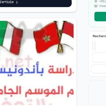
+30 
 l'article
Visas
Recherc