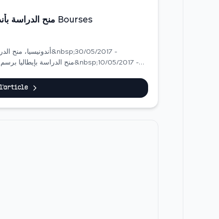
منح الدراسة بأندونسيا + إيطاليا+ مالطا 2017/2018 Bourses
&nbsp;مالطا: منح الدراسة بسلك الماستر في مجال ...
 l'article