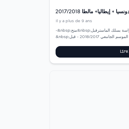
Il y a plus de 9 ans
-&nbsp;منح&nbsp;أندونيسيا، منح الدراسة بسلك الماسترقبل&nbsp;30/05/2017 -
&nbsp;منح الدراسة بإيطاليا برسم الموسم الجامعي 2018/2017 - قبل&nbsp;10/05/2017 -
Lire