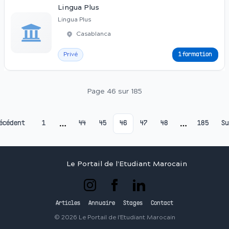
Lingua Plus
Lingua Plus
Casablanca
Privé
1 formation
Page 46 sur 185
écédent
1
44
45
46
47
48
185
Su
More pages
More page
Le Portail de l'Etudiant Marocain
Articles
Annuaire
Stages
Contact
©
2026
Le Portail de l'Etudiant Marocain