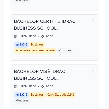
+
2
autres
BACHELOR CERTIFIÉ IDRAC
BUSINESS SCHOOL
(AMIENS,BORDEAUX)
IDRAC Nice
•
Nice
BAC+3
Business
économie et macro-économie
+
3
autres
BACHELOR VISÉ IDRAC
BUSINESS SCHOOL
(GRENOBLE,LYON,MONTPELLIER,NANTES,N
IDRAC Nice
•
Nice
BAC+3
Business
Contrôle et Qualité
+
4
autres