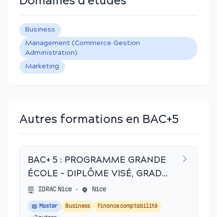
Domaines d'études
Business
Management (Commerce Gestion
Administration)
Marketing
Autres formations en BAC+5
BAC+ 5 : PROGRAMME GRANDE
ÉCOLE - DIPLÔME VISÉ, GRADE
DE MASTER
IDRAC Nice
•
Nice
Master
Business
Finance comptabilité