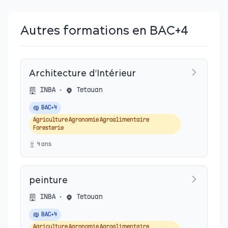
Autres formations en BAC+4
Architecture d'Intérieur
INBA
•
Tetouan
BAC+4
Agriculture Agronomie Agroalimentaire
Foresterie
4
an
s
peinture
INBA
•
Tetouan
BAC+4
Agriculture Agronomie Agroalimentaire