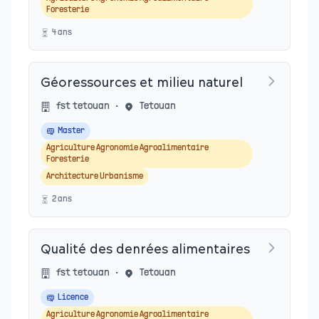
Foresterie
4
an
s
Géoressources et milieu naturel
fst tetouan
•
Tetouan
Master
Agriculture Agronomie Agroalimentaire
Foresterie
Architecture Urbanisme
2
an
s
Qualité des denrées alimentaires
fst tetouan
•
Tetouan
Licence
Agriculture Agronomie Agroalimentaire