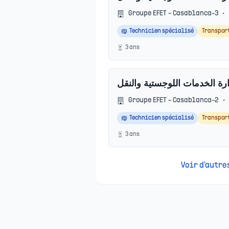
Groupe EFET - Casablanca-3
•
Technicien spécialisé
Transpor
3
an
s
ارة الخدمات اللوجستية والنقل
Groupe EFET - Casablanca-2
•
Technicien spécialisé
Transpor
3
an
s
Voir d'autr