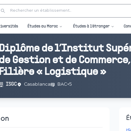
Études au Maroc
Études à l'étranger
iversités
Con
Diplôme de l’Institut Supé
de Gestion et de Commerce,
Filière « Logistique »
Casablanca
BAC+5
ISGC
ion
É
I