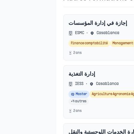
إجازة في إدارة المؤسسات
ESMC
•
Casablanca
Finance comptabilité
Management 
2
an
s
إدارة التغذية
IESS
•
Casablanca
Master
Agriculture Agronomie A
+
4
autres
2
an
s
ارة الخدمات اللوجستية والنقل