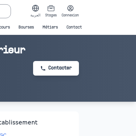
العربية
Stages
Connexion
cours
Bourses
Métiers
Contact
rieur
Contacter
tablissement
SGC