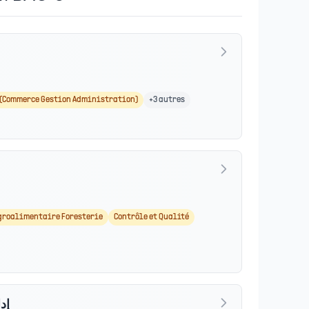
(Commerce Gestion Administration)
+
3
autres
groalimentaire Foresterie
Contrôle et Qualité
إد