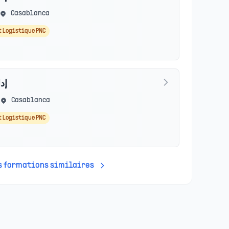
Casablanca
t Logistique PNC
إد
Casablanca
t Logistique PNC
es formations similaires