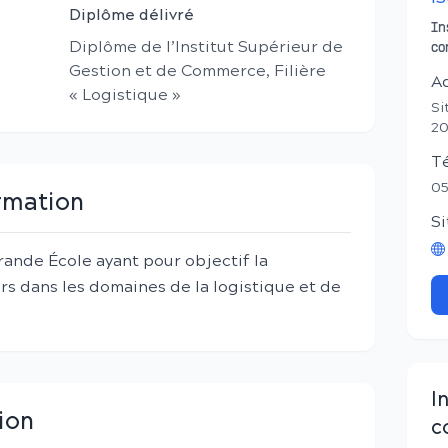
Diplôme délivré
In
Diplôme de l’Institut Supérieur de
co
Gestion et de Commerce, Filière
A
« Logistique »
Si
20
T
05
ormation
Si
ande École ayant pour objectif la
s dans les domaines de la logistique et de
I
ion
c