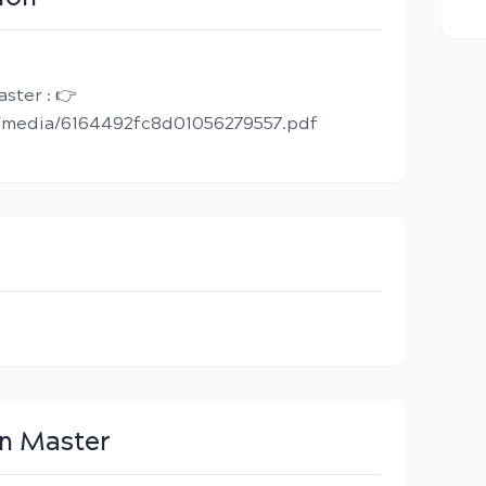
aster : 👉
d/media/6164492fc8d01056279557.pdf
en Master