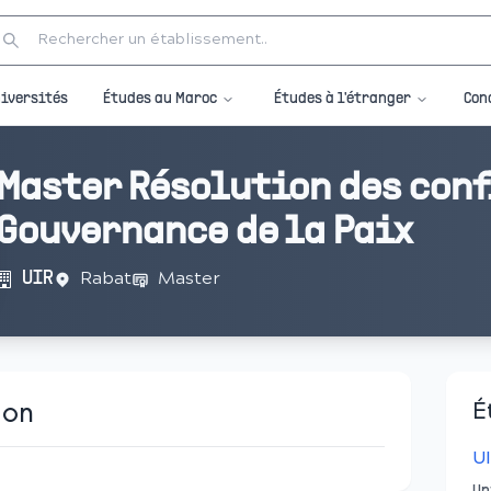
Études au Maroc
Études à l'étranger
iversités
Con
Master Résolution des conf
Gouvernance de la Paix
Rabat
Master
UIR
ion
É
U