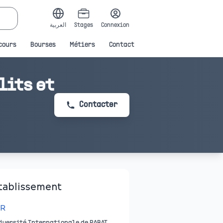
العربية
Stages
Connexion
cours
Bourses
Métiers
Contact
lits et
Contacter
tablissement
IR