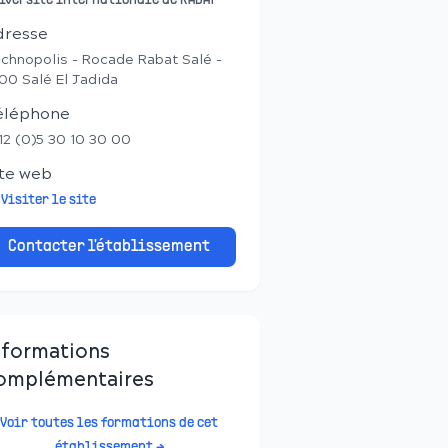
iversité Internationale de RABAT
dresse
chnopolis - Rocade Rabat Salé -
100 Salé El Jadida
éléphone
12 (0)5 30 10 30 00
te web
Visiter le site
Contacter l'établissement
nformations
omplémentaires
Voir toutes les formations de cet
établissement →