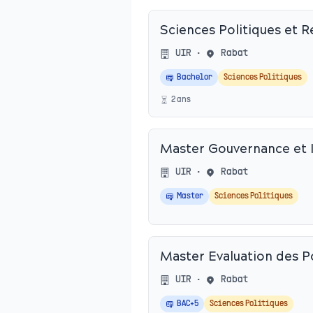
Sciences Politiques et R
UIR
•
Rabat
Bachelor
Sciences Politiques
2
an
s
Master Gouvernance et In
UIR
•
Rabat
Master
Sciences Politiques
Master Evaluation des Po
UIR
•
Rabat
BAC+5
Sciences Politiques