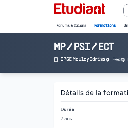
Forums & Salons
Formations
Un
MP / PSI / ECT
Fès
CPGE Moulay Idriss
Détails de la format
Durée
2
an
s