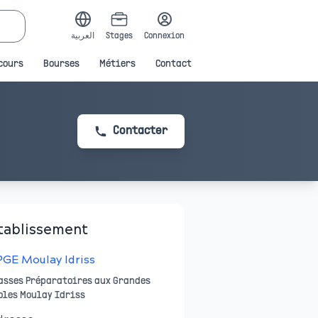
العربية
Stages
Connexion
cours
Bourses
Métiers
Contact
Contacter
tablissement
GE Moulay Idriss
asses Préparatoires aux Grandes
oles Moulay Idriss