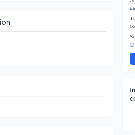
A
Ba
T
ion
05
Si
I
c