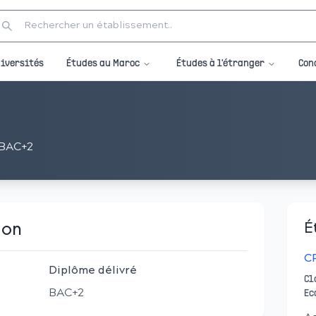
Études au Maroc
Études à l'étranger
iversités
Con
BAC+2
ion
É
CP
Diplôme délivré
Cl
BAC+2
Ec