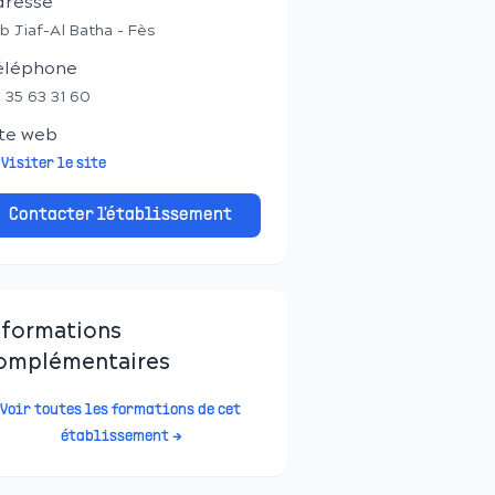
dresse
b Jiaf-Al Batha - Fès
éléphone
 35 63 31 60
te web
Visiter le site
Contacter l'établissement
nformations
omplémentaires
Voir toutes les formations de cet
établissement →