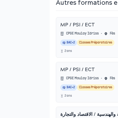
Autres formations 
MP / PSI / ECT
CPGE Moulay Idriss
•
Fès
BAC+2
Classes Préparatoires
2
an
s
MP / PSI / ECT
CPGE Moulay Idriss
•
Fès
BAC+2
Classes Préparatoires
2
an
s
ة والهندسية / الاقتصاد والتجارة