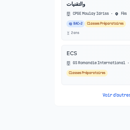
والتقنيات
CPGE Moulay Idriss
•
Fès
BAC+2
Classes Préparatoires
2
an
s
ECS
GS Romandie International
•
Classes Préparatoires
Voir d'autr