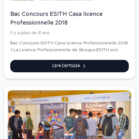
Bac Concours ESITH Casa licence
Professionnelle 2018
Il y a plus de 8 ans
Bac Concours ESITH Casa licence Professionnelle 2018
1-La Licence Professionnelle de l&rsquo;ESITH est
accessible aux bacheliers scientifiques ou
&eacute;conomiques. La dur&eacute;e des
Lire l'article
&eacute;tud...
Actualité