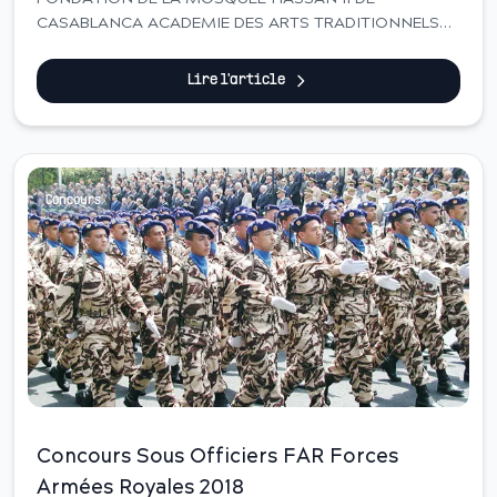
CASABLANCA ACADEMIE DES ARTS TRADITIONNELS
L&rsquo;Acad&eacute;mie des Arts traditionnels
organise le 15 septembre 2018 un concours
Lire l'article
d&rsquo;acc&egrave;s en pr...
Concours
Concours Sous Officiers FAR Forces
Armées Royales 2018