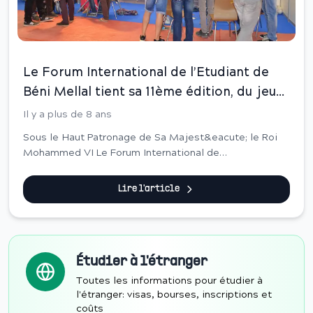
Le Forum International de l’Etudiant de
Béni Mellal tient sa 11ème édition, du jeudi
19 au samedi 21 avril 2018, à la salle
Il y a plus de 8 ans
couverte Béni Mellal.
Sous le Haut Patronage de Sa Majest&eacute; le Roi
Mohammed VI Le Forum International de
l&rsquo;Etudiant de B&eacute;ni Mellal tient sa
11&egrave;me &eacute;dition, du jeudi 19 au samedi 21
Lire l'article
avril ...
Étudier à l'étranger
Toutes les informations pour étudier à
l'étranger: visas, bourses, inscriptions et
coûts