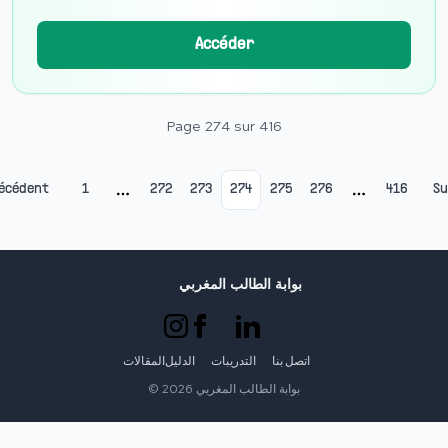
Accéder
Page
274
sur
416
écédent
1
272
273
274
275
276
416
Su
More pages
More page
بوابة الطالب المغربي
اتصل بنا
التدريبات
الدليل
المقالات
©
2026
بوابة الطالب المغربي