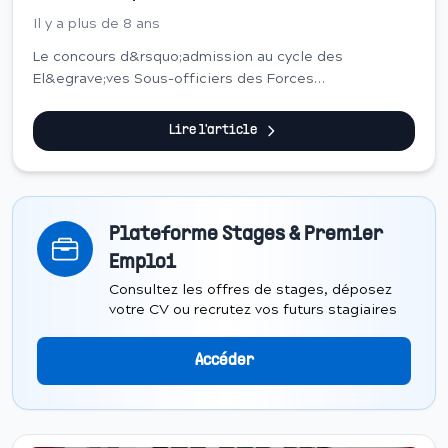
Il y a plus de 8 ans
Le concours d&rsquo;admission au cycle des
El&egrave;ves Sous-officiers des Forces
Arm&eacute;es Royales sera organis&eacute; au titre
de l&rsquo;ann&eacute;e 2018, dans les
Lire l'article
sp&eacute;cialit&eacute;s ...
Plateforme Stages & Premier
Emploi
Consultez les offres de stages, déposez
votre CV ou recrutez vos futurs stagiaires
Accéder