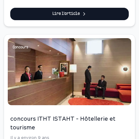
Sup&eacute;rieure de Technologie de K&eacute;nitra
(rattach&eacute;e &agrave; l&rsquo;uni...
Lire l'article
Concours
concours ITHT ISTAHT - Hôtellerie et
tourisme
Il y a environ 9 ans