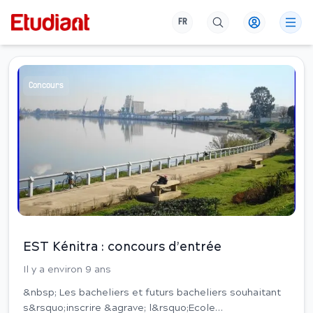
FR
Concours
EST Kénitra : concours d’entrée
Il y a environ 9 ans
&nbsp; Les bacheliers et futurs bacheliers souhaitant
s&rsquo;inscrire &agrave; l&rsquo;Ecole