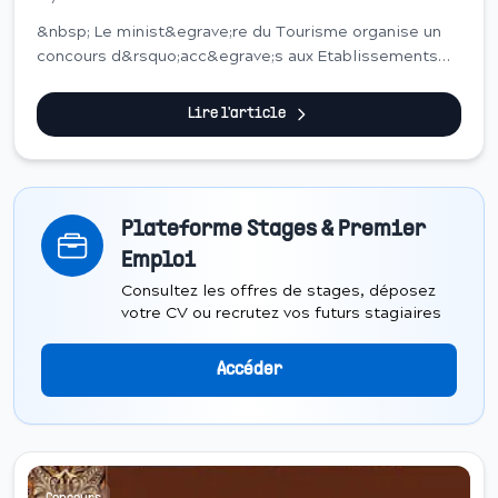
&nbsp; Le minist&egrave;re du Tourisme organise un
concours d&rsquo;acc&egrave;s aux Etablissements
de formation h&ocirc;teli&egrave;re et touristique au
titre de l&rsquo;ann&eacute;e de formation ...
Lire l'article
Plateforme Stages & Premier
Emploi
Consultez les offres de stages, déposez
votre CV ou recrutez vos futurs stagiaires
Accéder