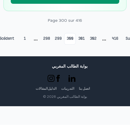
Page
300
sur
416
écédent
1
298
299
300
301
302
416
Su
More pages
More page
بوابة الطالب المغربي
اتصل بنا
التدريبات
الدليل
المقالات
©
2026
بوابة الطالب المغربي